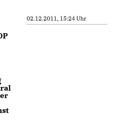
02.12.2011, 15:24 Uhr
DP
g
ral
der
nst