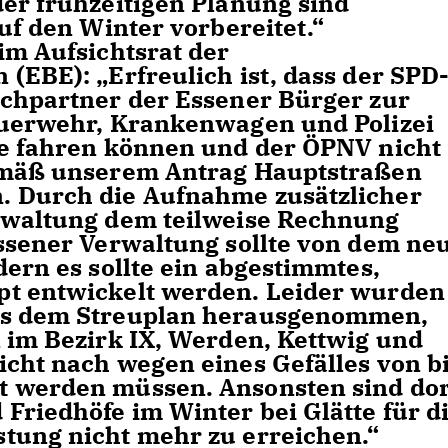
der frühzeitigen Planung sind
auf den Winter vorbereitet.“
im Aufsichtsrat der
(EBE): „Erfreulich ist, dass der SPD
echpartner der Essener Bürger zur
euerwehr, Krankenwagen und Polizei
ze fahren können und der ÖPNV nicht
gemäß unserem Antrag Hauptstraßen
. Durch die Aufnahme zusätzlicher
erwaltung dem teilweise Rechnung
Essener Verwaltung sollte von dem ne
dern es sollte ein abgestimmtes,
pt entwickelt werden. Leider wurden
aus dem Streuplan herausgenommen,
n im Bezirk IX, Werden, Kettwig und
icht nach wegen eines Gefälles von b
t werden müssen. Ansonsten sind dor
Friedhöfe im Winter bei Glätte für d
tung nicht mehr zu erreichen.“