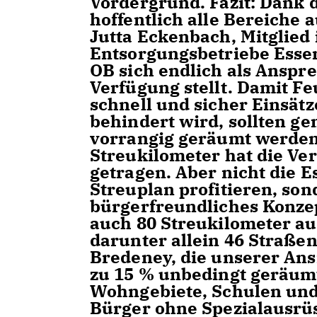
Vordergrund. Fazit: Dank 
hoffentlich alle Bereiche 
Jutta Eckenbach, Mitglied 
Entsorgungsbetriebe Essen 
OB sich endlich als Anspr
Verfügung stellt. Damit F
schnell und sicher Einsät
behindert wird, sollten 
vorrangig geräumt werden
Streukilometer hat die V
getragen. Aber nicht die 
Streuplan profitieren, son
bürgerfreundliches Konze
auch 80 Streukilometer 
darunter allein 46 Straße
Bredeney, die unserer Ans
zu 15 % unbedingt geräum
Wohngebiete, Schulen und 
Bürger ohne Spezialausrüs