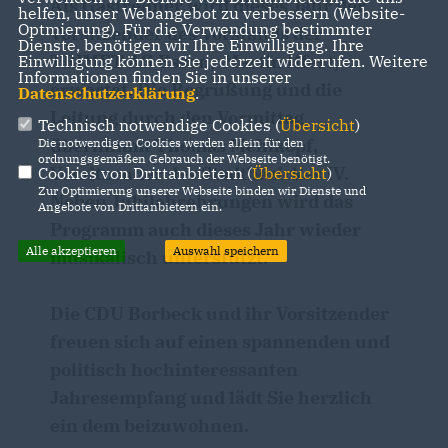
Als Gastredner wird dieses Jahr der
helfen, unser Webangebot zu verbessern (Website-
Optmierung). Für die Verwendung bestimmter
Vorsitzender des Vorstands der
Dienste, benötigen wir Ihre Einwilligung. Ihre
TRIMET AG Essen, Martin Iffert,
Einwilligung können Sie jederzeit widerrufen. Weitere
Informationen finden Sie in unserer
erwartet. Die Begrüßung und die
Datenschutzerklärung
.
Leitung durch den Vormittag
Technisch notwendige Cookies (
Übersicht
)
übernimmt Thomas Mehlkopf,
Die notwendigen Cookies werden allein für den
ordnungsgemäßen Gebrauch der Webseite benötigt.
Vorsitzender des Stadtbezirkes IV.
Cookies von Drittanbietern (
Übersicht
)
Zur Optimierung unserer Webseite binden wir Dienste und
Neben Jubilahrehrungen wird das
Angebote von Drittanbietern ein.
Programm auch dieses Jahr wieder
Alle akzeptieren
Auswahl speichern
musikalisch unterstützt.
Die CDU Borbeck und ihr Vorsitzender
freuen sich auf einen spannenden und
politisch hochinteressanten
Jahresempfang und lädt Sie herzlich
ein dem beizuwohnen.