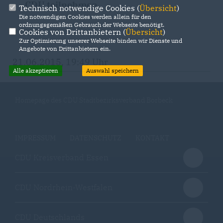
CDU teilnehmen.
Technisch notwendige Cookies (
Übersicht
)
Die notwendigen Cookies werden allein für den
ordnungsgemäßen Gebrauch der Webseite benötigt.
Cookies von Drittanbietern (
Übersicht
)
Zur Optimierung unserer Webseite binden wir Dienste und
Angebote von Drittanbietern ein.
21.06.2015, 19:49 Uhr
Alle akzeptieren
Auswahl speichern
Homepage des CDU Stadtbezirksverband Borbeck
IMPRESSUM
DATENSCHUTZ
KONTAKT
CDU Kreisverband Essen
CDU Nordrhein-Westfalen
CDU Deutschlands