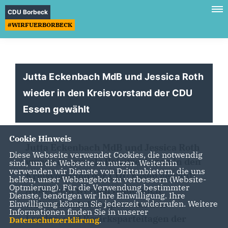
CDU Borbeck
#WIRFUERBORBECK
Jutta Eckenbach MdB und Jessica Roth
wieder in den Kreisvorstand der CDU
Essen gewählt
Cookie Hinweis
Jutta Eckenbach MdB und Jessica Roth
Diese Webseite verwendet Cookies, die notwendig
wurde erneut als Beisitzerinnen in den
sind, um die Webseite zu nutzen. Weiterhin
verwenden wir Dienste von Drittanbietern, die uns
Kreisvorstand der CDU Essen gewählt.
helfen, unser Webangebot zu verbessern (Website-
Optmierung). Für die Verwendung bestimmter
Außerdem werden beide auch
Dienste, benötigen wir Ihre Einwilligung. Ihre
weiterhin als Delegierte an den
Einwilligung können Sie jederzeit widerrufen. Weitere
Informationen finden Sie in unserer
Landes- und Bezirksparteitagen der
Datenschutzerklärung
.